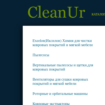
КАТАЛО
Exeelon(Иксилон) Химия для чистки
ковровых покрытий и мягкой мебели
Пылесосы
Вертикальные пылесосы и щетки,для
ковровых покрытий
Вентиляторы для сушки ковровых
покрытий и мягкой мебели
Роторные и орбитальные машины
Ковровые экстракторы