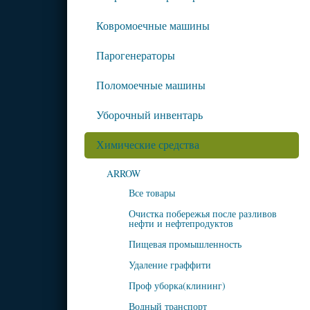
Ковромоечные машины
Парогенераторы
Поломоечные машины
Уборочный инвентарь
Химические средства
ARROW
Все товары
Очистка побережья после разливов
нефти и нефтепродуктов
Пищевая промышленность
Удаление граффити
Проф уборка(клининг)
Водный транспорт