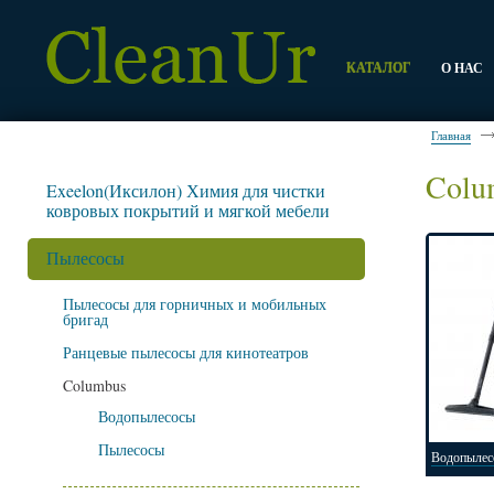
КАТАЛОГ
О НАС
Главная
Colu
Exeelon(Иксилон) Химия для чистки
ковровых покрытий и мягкой мебели
Пылесосы
Пылесосы для горничных и мобильных
бригад
Ранцевые пылесосы для кинотеатров
Columbus
Водопылесосы
Пылесосы
Водопылес