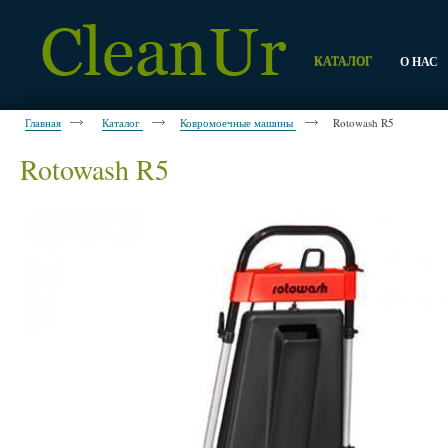
КАТАЛОГ
О НАС
Главная
Каталог
Ковромоечные машины
Rotowash R5
Rotowash R5