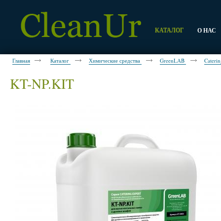
КАТАЛОГ
О НАС
Главная
Каталог
Химические средства
GreenLAB
Cateri
KT-NP.KIT