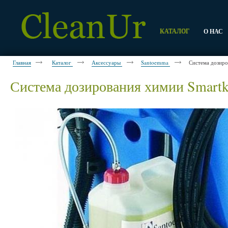
КАТАЛОГ
О НАС
Главная
Каталог
Аксессуары
Santoemma
Система дозиро
Система дозирования химии Smartk